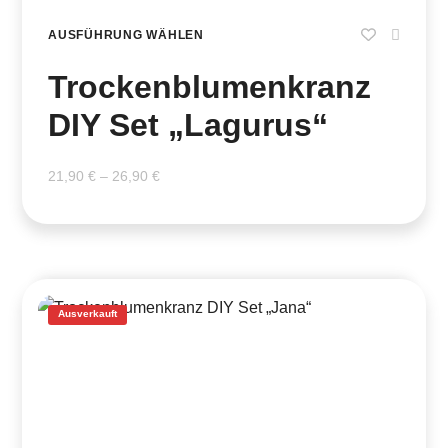
AUSFÜHRUNG WÄHLEN
Trockenblumenkranz
DIY Set „Lagurus“
21,90
€
–
26,90
€
Ausverkauft