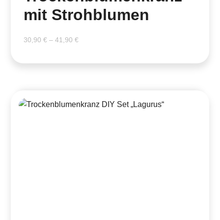
mit Strohblumen
30,90
€
–
41,90
€