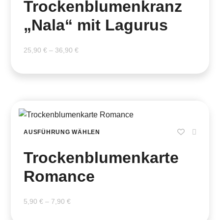
Trockenblumenkranz
„Nala“ mit Lagurus
25,90
€
–
36,90
€
AUSFÜHRUNG WÄHLEN
Trockenblumenkarte
Romance
5,90
€
–
7,90
€