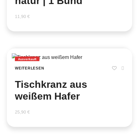
natur | 1 Bund
11,90
€
Ausverkauft
WEITERLESEN
Tischkranz aus
weißem Hafer
25,90
€