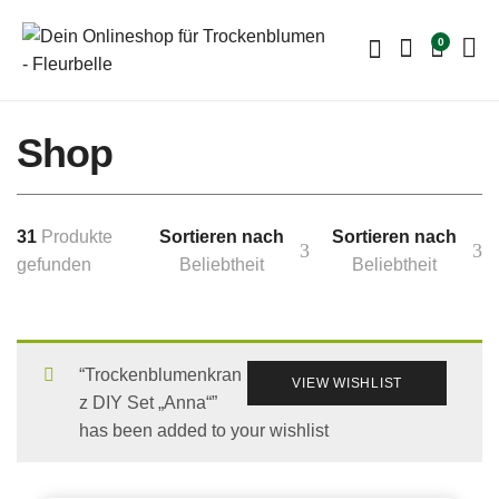
0
Shop
31
Produkte
Sortieren nach
Sortieren nach
gefunden
Beliebtheit
Beliebtheit
“Trockenblumenkran
VIEW WISHLIST
z DIY Set „Anna“”
has been added to your wishlist